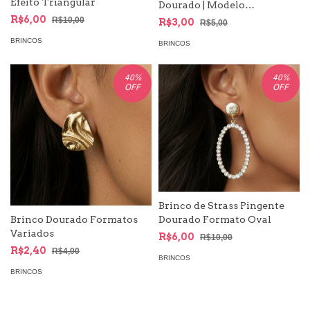
Efeito Triangular
Dourado | Modelo
Protagonista do Seu Look
R$6,00
R$10,00
R$3,00
R$5,00
BRINCOS
BRINCOS
40
%
40
%
OFF
OFF
Brinco de Strass Pingente
Brinco Dourado Formatos
Dourado Formato Oval
Variados
R$6,00
R$10,00
R$2,40
R$4,00
BRINCOS
BRINCOS