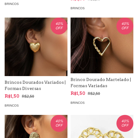
Sereismo
BRINCOS
BRINCOS
40
%
40
%
OFF
OFF
Brinco Dourado Martelado |
Brincos Dourados Variados |
Formas Variadas
Formas Diversas
R$1,50
R$2,50
R$1,50
R$2,50
BRINCOS
BRINCOS
40
%
40
%
OFF
OFF