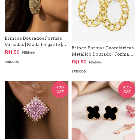
Brincos Dourados Formas
Variadas | Moda Elegante |
Brinco Formas Geométricas
Para looks formais | Festivos
R$1,50
R$2,50
Metálico Dourado | Formas
Circulares, Argola com
R$1,50
R$2,50
BRINCOS
Textura
BRINCOS
40
%
40
%
OFF
OFF