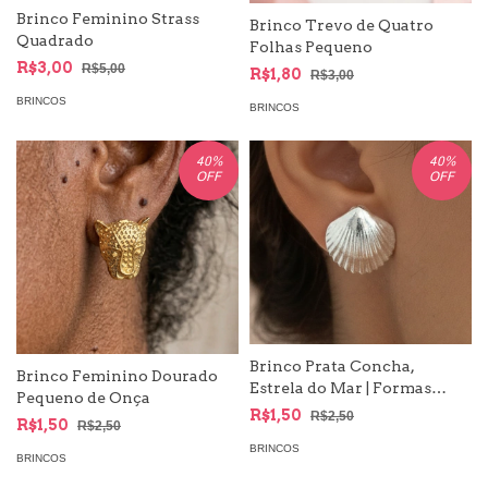
Brinco Feminino Strass
Brinco Trevo de Quatro
Quadrado
Folhas Pequeno
R$3,00
R$5,00
R$1,80
R$3,00
BRINCOS
BRINCOS
40
%
40
%
OFF
OFF
Brinco Prata Concha,
Brinco Feminino Dourado
Estrela do Mar | Formas
Pequeno de Onça
Moda Mar
R$1,50
R$2,50
R$1,50
R$2,50
BRINCOS
BRINCOS