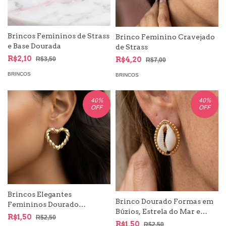
Brincos Femininos de Strass
Brinco Feminino Cravejado
e Base Dourada
de Strass
R$2,10
R$3,50
R$4,20
R$7,00
BRINCOS
BRINCOS
40
%
40
%
OFF
OFF
Brincos Elegantes
Brinco Dourado Formas em
Femininos Dourado
Búzios, Estrela do Mar e
Variados
R$1,50
R$2,50
Concha | Moda Mar e
R$1,50
R$2,50