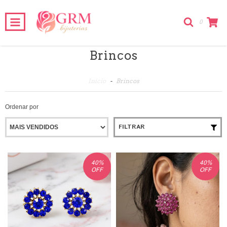
0
Brincos
Início
-
Brincos
Ordenar por
FILTRAR
40
%
40
%
OFF
OFF