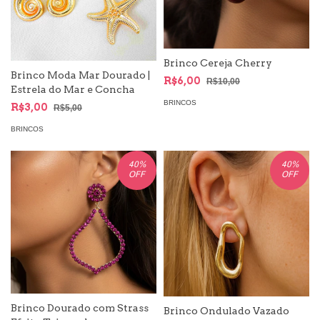
Brinco Cereja Cherry
Brinco Moda Mar Dourado |
R$6,00
R$10,00
Estrela do Mar e Concha
BRINCOS
R$3,00
R$5,00
BRINCOS
40
%
40
%
OFF
OFF
Brinco Dourado com Strass
Brinco Ondulado Vazado