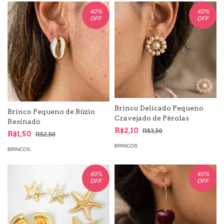
40
%
40
%
OFF
OFF
Brinco Delicado Pequeno
Brinco Pequeno de Búzio
Cravejado de Pérolas
Resinado
R$2,10
R$3,50
R$1,50
R$2,50
BRINCOS
BRINCOS
40
%
40
%
OFF
OFF