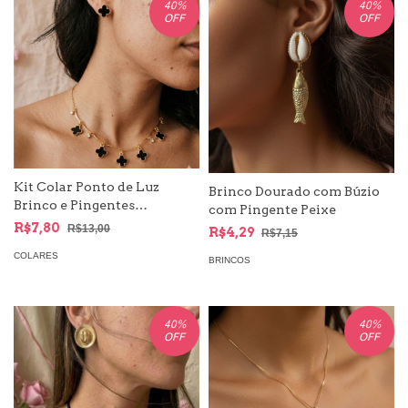
40
%
40
%
OFF
OFF
Kit Colar Ponto de Luz
Brinco Dourado com Búzio
Brinco e Pingentes
com Pingente Peixe
Pequenos Trevo Quatro
R$7,80
R$13,00
R$4,29
R$7,15
Folhas
COLARES
BRINCOS
40
%
40
%
OFF
OFF