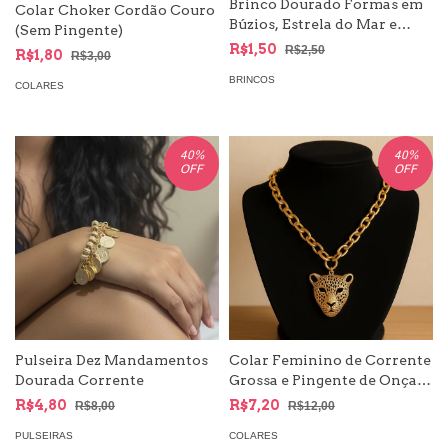
Brinco Dourado Formas em
Colar Choker Cordão Couro
Búzios, Estrela do Mar e
(Sem Pingente)
Concha | Moda Mar e
R$1,50
R$2,50
R$1,80
R$3,00
Sereismo
BRINCOS
COLARES
40
%
40
%
OFF
OFF
Pulseira Dez Mandamentos
Colar Feminino de Corrente
Dourada Corrente
Grossa e Pingente de Onça
Syriano
R$4,80
R$7,20
R$8,00
R$12,00
PULSEIRAS
COLARES