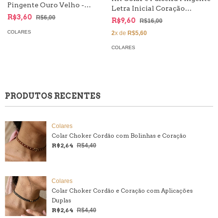
Pingente Ouro Velho -
Letra Inicial Coração
Country
R$3,60
Resinado - Veneziana
R$6,00
R$9,60
R$16,00
COLARES
2
x de
R$5,60
COLARES
PRODUTOS RECENTES
Colares
Colar Choker Cordão com Bolinhas e Coração
R$2,64
R$4,40
Colares
Colar Choker Cordão e Coração com Aplicações
Duplas
R$2,64
R$4,40