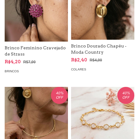
Brinco Dourado Chapéu -
Brinco Feminino Cravejado
Moda Country
de Strass
R$2,40
R$4,00
R$4,20
R$7,00
COLARES
BRINCOS
40
%
40
%
OFF
OFF