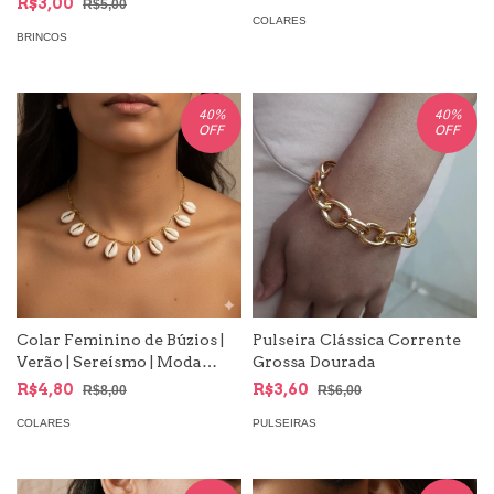
R$3,00
Cristalizado
R$5,00
COLARES
BRINCOS
40
%
40
%
OFF
OFF
Colar Feminino de Búzios |
Pulseira Clássica Corrente
Verão | Sereísmo | Moda
Grossa Dourada
Sereia | Mermaidcore
R$4,80
R$3,60
R$8,00
R$6,00
COLARES
PULSEIRAS