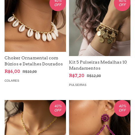
40
%
40
%
OFF
OFF
Choker Ornamental com
Kit 5 Pulseiras Medalhas 10
Búzios e Detalhes Dourados
Mandamentos
R$6,00
R$10,00
R$7,20
R$12,00
COLARES
PULSEIRAS
40
%
40
%
OFF
OFF