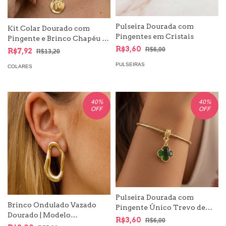
Pulseira Dourada com
Kit Colar Dourado com
Pingentes em Cristais
Pingente e Brinco Chapéu -
Country
R$3,60
R$6,00
R$7,92
R$13,20
PULSEIRAS
COLARES
40
%
40
%
OFF
OFF
Pulseira Dourada com
Brinco Ondulado Vazado
Pingente Único Trevo de
Dourado | Modelo
Quatro Folhas Modelo
R$3,60
R$6,00
Protagonista do Seu Look