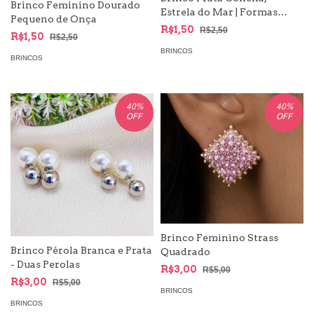
Brinco Feminino Dourado
Estrela do Mar | Formas
Pequeno de Onça
Moda Mar
R$1,50
R$2,50
R$1,50
R$2,50
BRINCOS
BRINCOS
40
%
40
%
OFF
OFF
Brinco Feminino Strass
Brinco Pérola Branca e Prata
Quadrado
- Duas Perolas
R$3,00
R$5,00
R$3,00
R$5,00
BRINCOS
BRINCOS