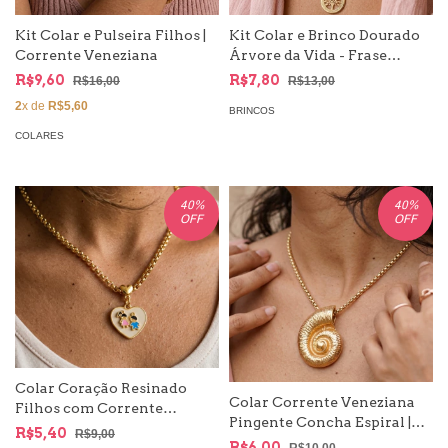
Kit Colar e Pulseira Filhos |
Kit Colar e Brinco Dourado
Corrente Veneziana
Árvore da Vida - Frase
Família
R$9,60
R$7,80
R$16,00
R$13,00
2
x de
R$5,60
BRINCOS
COLARES
40
%
40
%
OFF
OFF
Colar Coração Resinado
Colar Corrente Veneziana
Filhos com Corrente
Pingente Concha Espiral |
Veneziana
R$5,40
R$9,00
Moda Mar
R$6,00