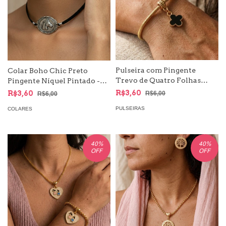
Pulseira com Pingente
Colar Boho Chic Preto
Trevo de Quatro Folhas
Pingente Níquel Pintado -
Pequeno
Country
R$3,60
R$3,60
R$6,00
R$6,00
PULSEIRAS
COLARES
40
%
40
%
OFF
OFF