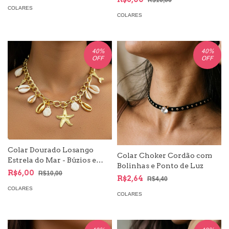
R$10,00
COLARES
COLARES
40
%
40
%
OFF
OFF
Colar Dourado Losango
Colar Choker Cordão com
Estrela do Mar - Búzios e
Bolinhas e Ponto de Luz
Conchas | Moda Mar
R$6,00
R$10,00
R$2,64
R$4,40
COLARES
COLARES