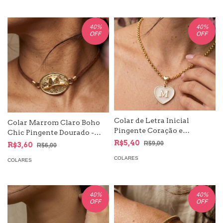
40
%
40
%
OFF
OFF
Colar de Letra Inicial
Colar Marrom Claro Boho
Pingente Coração e
Chic Pingente Dourado -
Corrente Dourada
Country
R$5,40
R$9,00
R$3,60
R$6,00
COLARES
COLARES
40
%
40
%
OFF
OFF