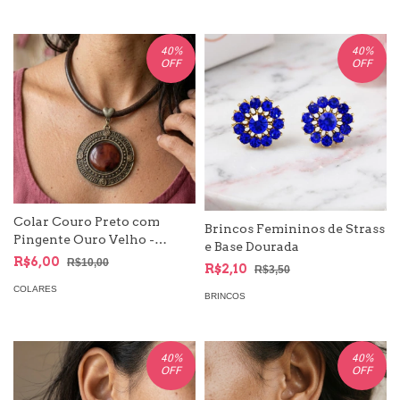
40
%
40
%
OFF
OFF
Colar Couro Preto com
Brincos Femininos de Strass
Pingente Ouro Velho -
e Base Dourada
Pedrarias
R$6,00
R$10,00
R$2,10
R$3,50
COLARES
BRINCOS
40
%
40
%
OFF
OFF