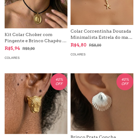
Colar Correntinha Dourada
Kit Colar Choker com
Minimalista Estrela do mar
Pingente e Brinco Chapéu -
e búzios Moda Mar
R$4,80
R$8,00
Moda Sertaneja
R$5,94
R$9,90
COLARES
COLARES
40
%
40
%
OFF
OFF
Brinco Prata Concha,