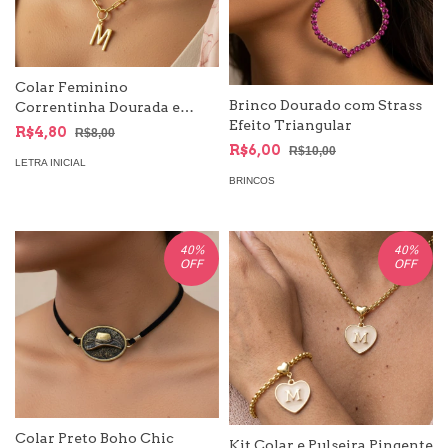
Colar Feminino
Brinco Dourado com Strass
Correntinha Dourada e
Efeito Triangular
Pingente Letra Inicial do
R$4,80
R$8,00
Nome
R$6,00
R$10,00
LETRA INICIAL
BRINCOS
40
%
40
%
OFF
OFF
Colar Preto Boho Chic
Kit Colar e Pulseira Pingente