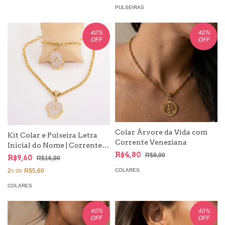
PULSEIRAS
40
%
40
%
OFF
OFF
Colar Árvore da Vida com
Kit Colar e Pulseira Letra
Corrente Veneziana
Inicial do Nome | Corrente
R$4,80
Veneziana
R$8,00
R$9,60
R$16,00
COLARES
2
x de
R$5,60
COLARES
40
%
40
%
OFF
OFF