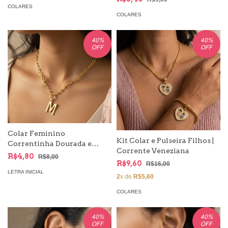
COLARES
COLARES
40
%
40
%
OFF
OFF
Colar Feminino
Kit Colar e Pulseira Filhos |
Correntinha Dourada e
Corrente Veneziana
Pingente Letra Inicial do
R$4,80
R$8,00
R$9,60
Nome
R$16,00
LETRA INICIAL
2
x de
R$5,60
COLARES
40
%
40
%
OFF
OFF