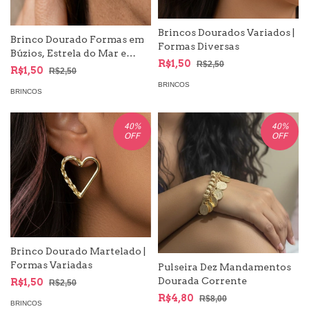
Brincos Dourados Variados |
Brinco Dourado Formas em
Formas Diversas
Búzios, Estrela do Mar e
R$1,50
R$2,50
Concha | Moda Mar e
R$1,50
R$2,50
Sereismo
BRINCOS
BRINCOS
40
%
40
%
OFF
OFF
Brinco Dourado Martelado |
Formas Variadas
Pulseira Dez Mandamentos
Dourada Corrente
R$1,50
R$2,50
R$4,80
R$8,00
BRINCOS