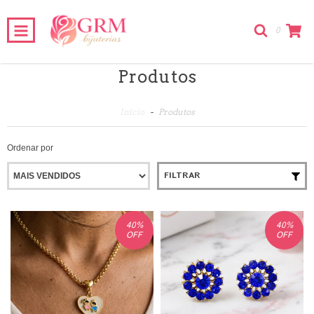
0
Produtos
Início
-
Produtos
Ordenar por
FILTRAR
40
%
40
%
OFF
OFF