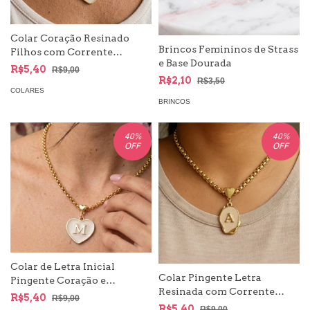
Colar Coração Resinado
Brincos Femininos de Strass
Filhos com Corrente
e Base Dourada
Veneziana
R$5,40
R$9,00
R$2,10
R$3,50
COLARES
BRINCOS
40
%
40
%
OFF
OFF
Colar de Letra Inicial
Colar Pingente Letra
Pingente Coração e
Resinada com Corrente
Corrente Dourada
R$5,40
R$9,00
Veneziana
R$5,40
R$9,00