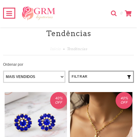
0
Tendências
Início
-
Tendências
Ordenar por
FILTRAR
40
%
40
%
OFF
OFF