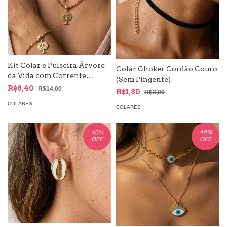
Kit Colar e Pulseira Árvore
Colar Choker Cordão Couro
da Vida com Corrente
(Sem Pingente)
Veneziana
R$8,40
R$14,00
R$1,80
R$3,00
COLARES
COLARES
40
%
40
%
OFF
OFF