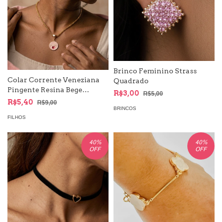
Brinco Feminino Strass
Colar Corrente Veneziana
Quadrado
Pingente Resina Bege
R$3,00
R$5,00
Coração | Família Amor
R$5,40
R$9,00
BRINCOS
FILHOS
40
%
40
%
OFF
OFF