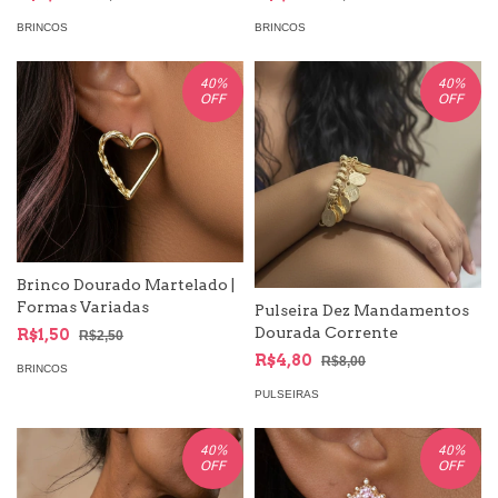
Sereismo
BRINCOS
BRINCOS
40
%
40
%
OFF
OFF
Brinco Dourado Martelado |
Formas Variadas
Pulseira Dez Mandamentos
Dourada Corrente
R$1,50
R$2,50
R$4,80
R$8,00
BRINCOS
PULSEIRAS
40
%
40
%
OFF
OFF