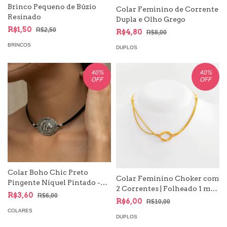
Brinco Pequeno de Búzio
Colar Feminino de Corrente
Resinado
Dupla e Olho Grego
R$1,50
R$2,50
R$4,80
R$8,00
BRINCOS
DUPLOS
40
%
40
%
OFF
OFF
Colar Boho Chic Preto
Colar Feminino Choker com
Pingente Níquel Pintado -
2 Correntes | Folheado 1 mm
Country
R$3,60
R$6,00
| com garantia
R$6,00
R$10,00
COLARES
DUPLOS