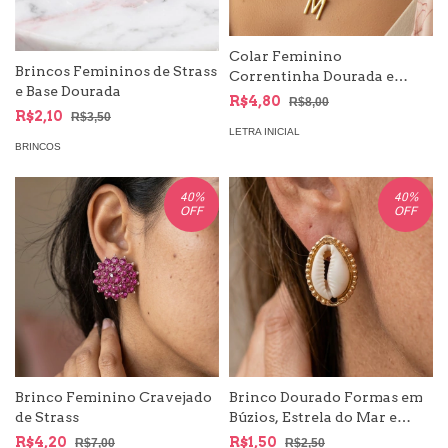
Colar Feminino
Brincos Femininos de Strass
Correntinha Dourada e
e Base Dourada
Pingente Letra Inicial do
R$4,80
R$8,00
Nome
R$2,10
R$3,50
LETRA INICIAL
BRINCOS
40
%
40
%
OFF
OFF
Brinco Dourado Formas em
Brinco Feminino Cravejado
Búzios, Estrela do Mar e
de Strass
Concha | Moda Mar e
R$1,50
R$4,20
R$2,50
R$7,00