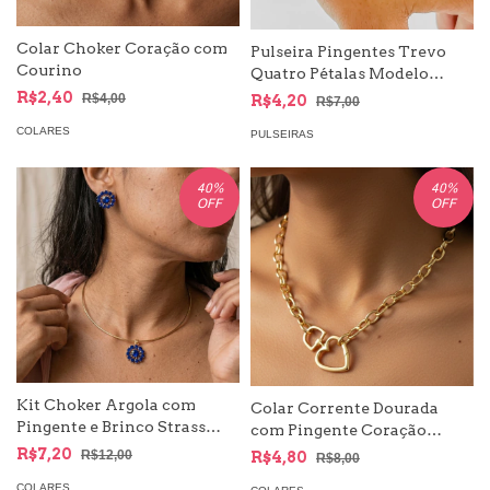
Colar Choker Coração com
Pulseira Pingentes Trevo
Courino
Quatro Pétalas Modelo
Grande
R$2,40
R$4,00
R$4,20
R$7,00
COLARES
PULSEIRAS
40
%
40
%
OFF
OFF
Kit Choker Argola com
Colar Corrente Dourada
Pingente e Brinco Strass
com Pingente Coração
Conjunto
Mosquetão | Versões em
R$7,20
R$12,00
R$4,80
R$8,00
Corrente Fina e Grossa
COLARES