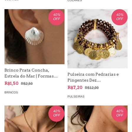
COLARES
40
%
40
%
OFF
OFF
Brinco Prata Concha,
Pulseira com Pedrarias e
Estrela do Mar | Formas
Pingentes Dez
Moda Mar
R$1,50
R$2,50
Mandamentos Dourados
R$7,20
R$12,00
BRINCOS
PULSEIRAS
40
%
40
%
OFF
OFF