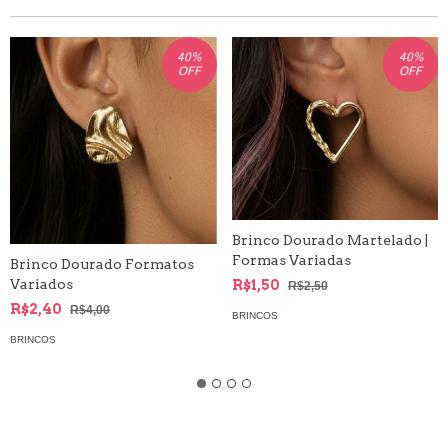
40
%
40
%
OFF
OFF
Brinco Dourado Martelado |
Formas Variadas
Brinco Dourado Formatos
Variados
R$1,50
R$2,50
R$2,40
R$4,00
BRINCOS
BRINCOS