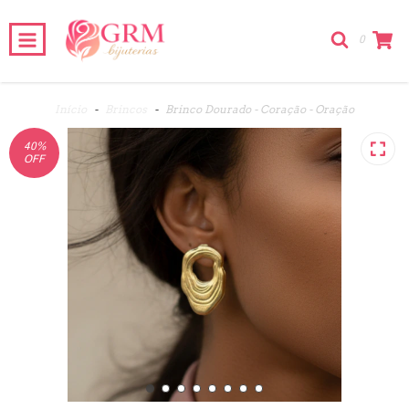
0
Início
-
Brincos
-
Brinco Dourado - Coração - Oração
40
%
OFF