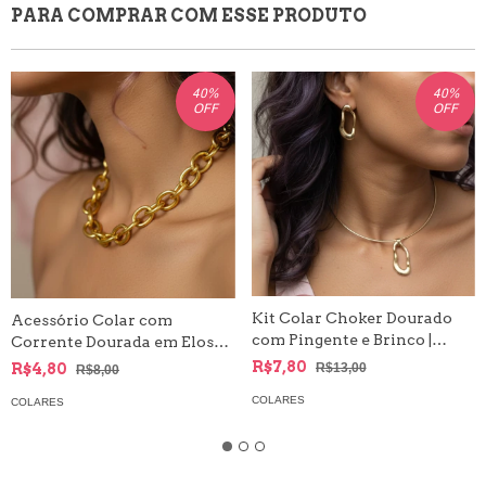
PARA COMPRAR COM ESSE PRODUTO
40
%
40
%
OFF
OFF
Kit Colar Choker Dourado
Acessório Colar com
com Pingente e Brinco |
Corrente Dourada em Elos
Formato Ondulado
Grossos
R$7,80
R$4,80
R$13,00
R$8,00
COLARES
COLARES