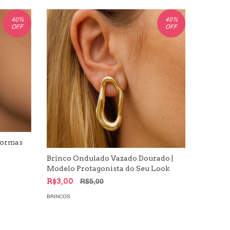
40
%
40
%
OFF
OFF
Formas
Brinco P
Formas
Brinco Ondulado Vazado Dourado |
Modelo Protagonista do Seu Look
R$1,50
R$3,00
R$5,00
BRINCOS
BRINCOS