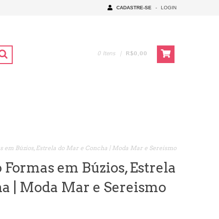
CADASTRE-SE
-
LOGIN
0
Itens
|
R$0,00
 em Búzios, Estrela do Mar e Concha | Moda Mar e Sereismo
 Formas em Búzios, Estrela
a | Moda Mar e Sereismo