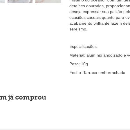
mistério do oceano. Com um desi
detalhes dourados, proporcionan
deseja expressar sua paixão pelo
ocasiões casuais quanto para ev
acabamento brilhante fazem del
sereismo.
Especificações:
Material: alumínio anodizado e ve
Peso: 10g
Fecho: Tarraxa emborrachada
uem já comprou