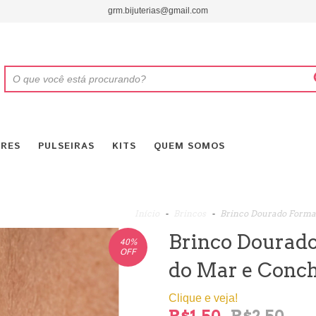
grm.bijuterias@gmail.com
RES
PULSEIRAS
KITS
QUEM SOMOS
Início
-
Brincos
-
Brinco Dourado Formas
Brinco Dourado
40
%
OFF
do Mar e Conch
Clique e veja!