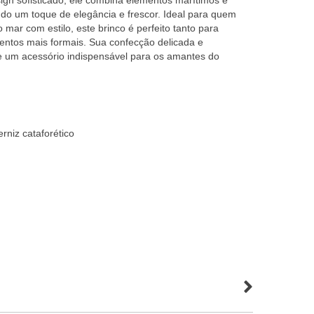
gn sofisticado, ele combina elementos marítimos e
do um toque de elegância e frescor. Ideal para quem
 mar com estilo, este brinco é perfeito tanto para
entos mais formais. Sua confecção delicada e
e um acessório indispensável para os amantes do
rniz cataforético