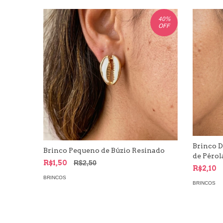
40
%
OFF
Brinco 
Brinco Pequeno de Búzio Resinado
de Pérol
R$1,50
R$2,50
R$2,10
BRINCOS
BRINCOS