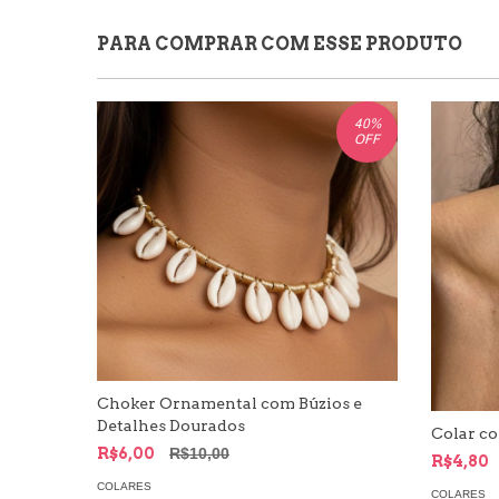
PARA COMPRAR COM ESSE PRODUTO
40
%
OFF
Choker Ornamental com Búzios e
Detalhes Dourados
Colar c
R$6,00
R$10,00
R$4,80
COLARES
COLARES