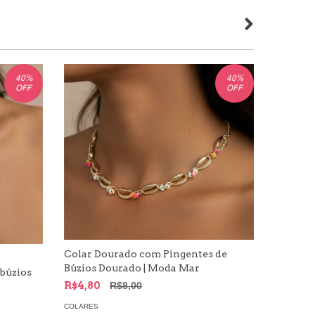
40
%
40
%
OFF
OFF
Colar Dourado com Pingentes de
Colar D
Búzios Dourado | Moda Mar
 búzios
Miçanga
R$4,80
R$8,00
R$4,80
COLARES