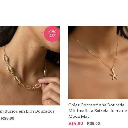
40
%
OFF
Colar Correntinha Dourada
Minimalista Estrela do mar e
om Búzios em Elos Dourados
Moda Mar
R$8,00
R$4,80
R$8,00