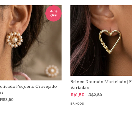
40
%
OFF
Brinco Dourado Martelado | 
Delicado Pequeno Cravejado
Variadas
as
R$1,50
R$2,50
R$3,50
BRINCOS