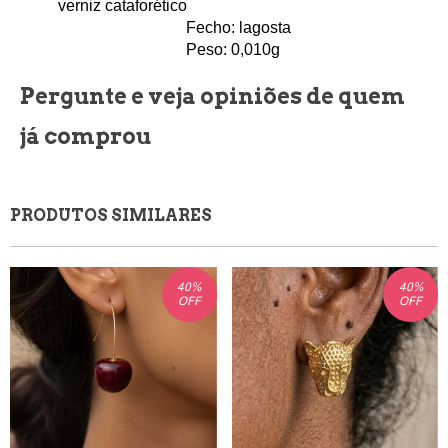
verniz cataforético
                                Fecho: lagosta
                                Peso: 0,010
g
Pergunte e veja opiniões de quem
já comprou
PRODUTOS SIMILARES
40
%
40
%
OFF
OFF