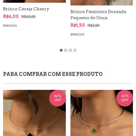
Brinco Cereja Cherry
Brinco Feminino Dourado
R$6,00
R$10,00
Pequeno de Onça
R$1,50
R$2,50
BRINCOS
BRINCOS
PARA COMPRAR COM ESSE PRODUTO
40
%
40
%
OFF
OFF