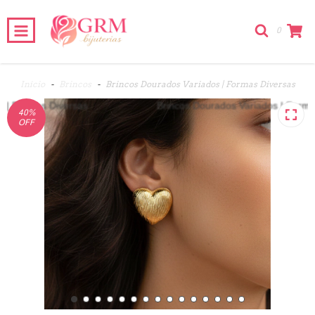
0
Início
-
Brincos
-
Brincos Dourados Variados | Formas Diversas
40
%
OFF