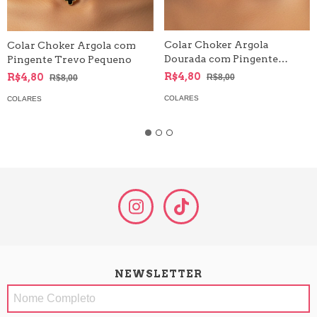
Colar Choker Argola
Colar Choker Argola com
Dourada com Pingente
Pingente Trevo Pequeno
Trevo de quatro Folhas |
R$4,80
R$4,80
R$8,00
R$8,00
Pingente Cristal
COLARES
COLARES
NEWSLETTER