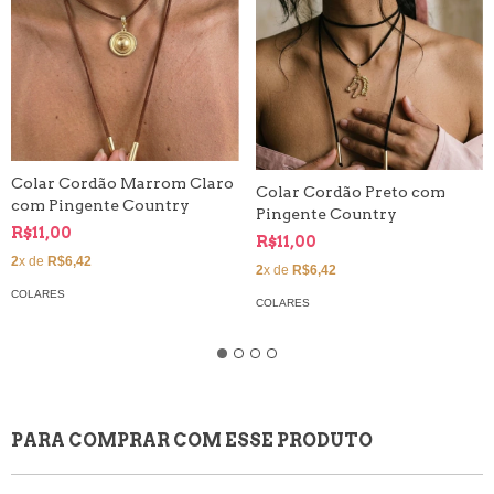
Colar Cordão Marrom Claro
Colar Cordão Preto com
com Pingente Country
Pingente Country
R$11,00
R$11,00
2
x de
R$6,42
2
x de
R$6,42
COLARES
COLARES
PARA COMPRAR COM ESSE PRODUTO