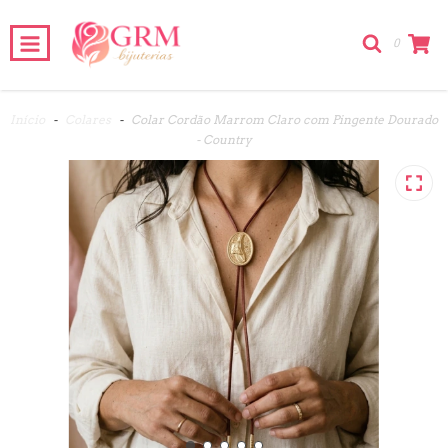
0
Início
-
Colares
-
Colar Cordão Marrom Claro com Pingente Dourado
- Country