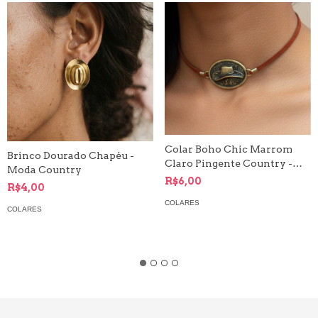
Colar Boho Chic Marrom
Brinco Dourado Chapéu -
Claro Pingente Country -
Moda Country
Ouro Velho
R$6,00
R$4,00
COLARES
COLARES