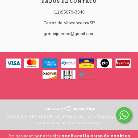
DADOS DE CONTATO
(11)95079-3346
Ferraz de Vasconcelos/SP
grm.bijuterias@gmail.com
COPYRIGHT GRM BIJUTERIAS ARTESANAIS - 10417563000133 - 2026.
TODOS OS DIREITOS RESERVADOS.
Ao navegar por este site
você aceita o uso de cookies