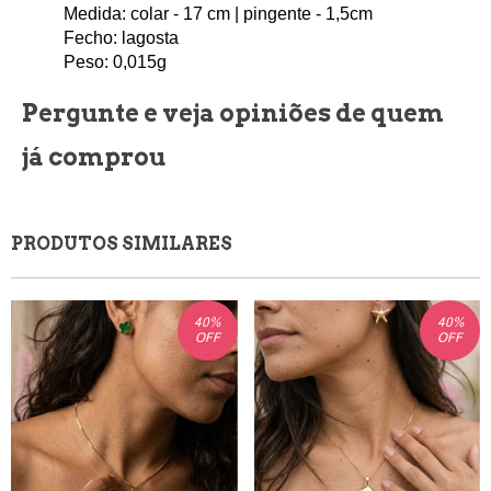
Medida: colar - 17 
cm | pingente - 1,5
cm
Fecho: lagosta
Peso: 0,015
g
Pergunte e veja opiniões de quem
já comprou
PRODUTOS SIMILARES
40
%
40
%
OFF
OFF