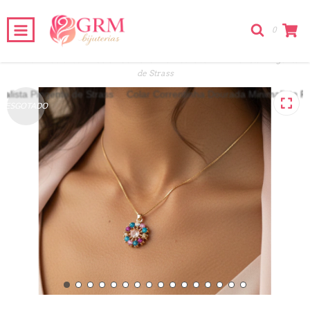
0
Início
-
Colares
-
Colar Correntinha Dourada Minimalista Pingente
de Strass
ESGOTADO