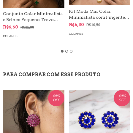
Kit Moda Mar Colar
Conjunto Colar Minimalista
Minimalista com Pingente
e Brinco Pequeno Trevo
Concha e Brinco Estrela do
R$6,30
R$10,50
Quatro Folhas
R$6,60
R$11,00
Mar
COLARES
COLARES
PARA COMPRAR COM ESSE PRODUTO
40
%
40
%
OFF
OFF