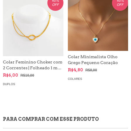
40
%
40
%
OFF
OFF
Colar Minimalista Olho
Colar Feminino Choker com
Grego Pequeno Coração
2 Correntes | Folheado 1 mm |
R$4,80
R$8,00
com garantia
R$6,00
R$10,00
COLARES
DUPLOS
PARA COMPRAR COM ESSE PRODUTO