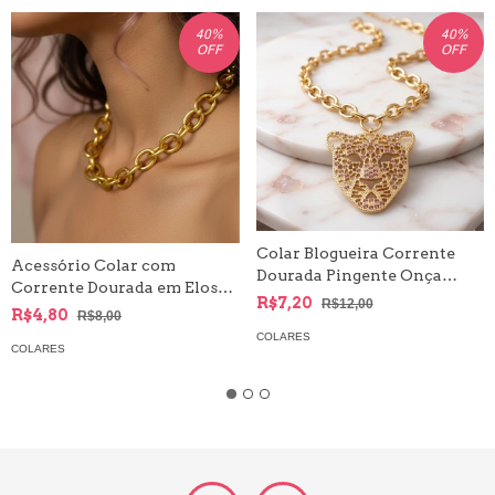
40
%
40
%
OFF
OFF
Colar Blogueira Corrente
Acessório Colar com
Dourada Pingente Onça
Corrente Dourada em Elos
Strass Branco Syriano
R$7,20
R$12,00
Grossos
R$4,80
R$8,00
COLARES
COLARES