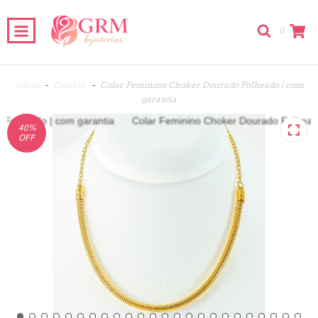
0
Início
-
Colares
-
Colar Feminino Choker Dourado Folheado | com
garantia
40
%
OFF