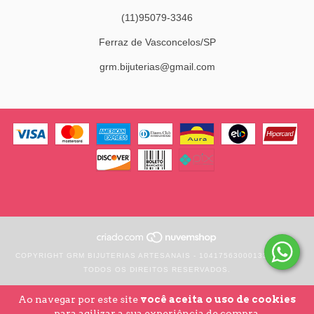
(11)95079-3346
Ferraz de Vasconcelos/SP
grm.bijuterias@gmail.com
COPYRIGHT GRM BIJUTERIAS ARTESANAIS - 10417563000133 - 2026.
TODOS OS DIREITOS RESERVADOS.
Ao navegar por este site
você aceita o uso de cookies
para agilizar a sua experiência de compra.