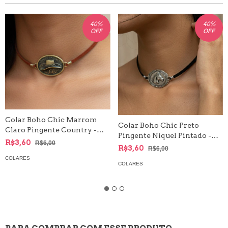
40
%
40
%
OFF
OFF
Colar Boho Chic Marrom
Colar Boho Chic Preto
Claro Pingente Country -
Pingente Níquel Pintado -
Ouro Velho
R$3,60
R$6,00
Country
R$3,60
R$6,00
COLARES
COLARES