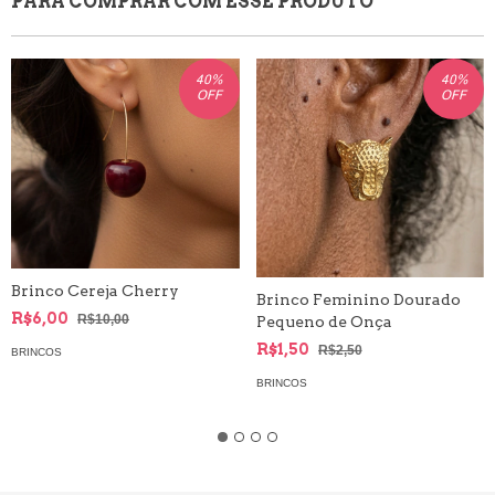
PARA COMPRAR COM ESSE PRODUTO
40
%
40
%
OFF
OFF
Brinco Cereja Cherry
Brinco Feminino Dourado
R$6,00
R$10,00
Pequeno de Onça
R$1,50
R$2,50
BRINCOS
BRINCOS