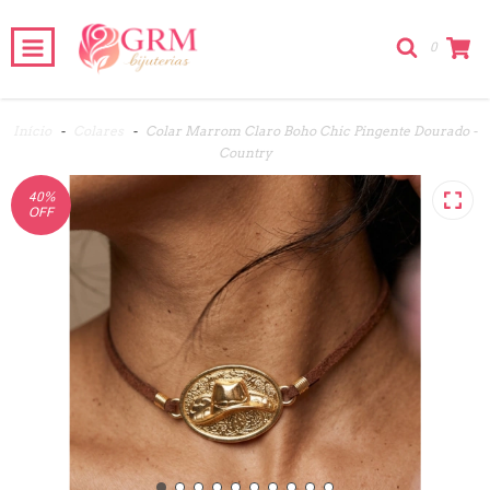
0
Início
-
Colares
-
Colar Marrom Claro Boho Chic Pingente Dourado -
Country
40
%
OFF