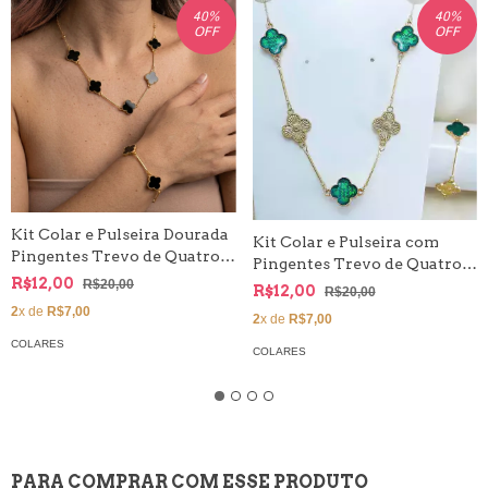
40
%
40
%
OFF
OFF
Kit Colar e Pulseira Dourada
Kit Colar e Pulseira com
Pingentes Trevo de Quatro
Pingentes Trevo de Quatro
Folhas Modelo Grande
R$12,00
R$20,00
Folhas Modelo Grande |
R$12,00
R$20,00
Pingentes Dourados em
2
x de
R$7,00
2
x de
R$7,00
Destaque
COLARES
COLARES
PARA COMPRAR COM ESSE PRODUTO