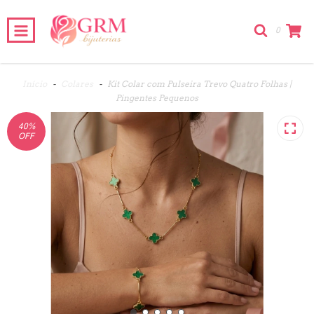
0
Início
-
Colares
-
Kit Colar com Pulseira Trevo Quatro Folhas |
Pingentes Pequenos
40
%
OFF