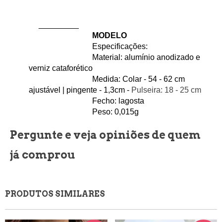
     _________
                                MODELO
                                Especificações:
                                Material: alumínio anodizado e 
verniz cataforético
                                Medida: Colar - 54 - 62 
cm 
ajustável | pingente - 1,3
cm - 
Pulseira: 18 - 25 cm
                                Fecho: lagosta
                                Peso: 0,015
g
Pergunte e veja opiniões de quem
já comprou
PRODUTOS SIMILARES