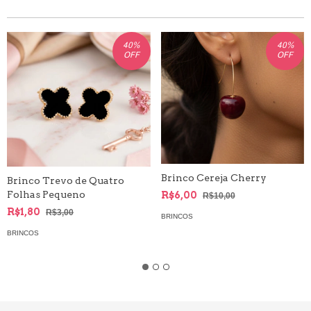
40
%
40
%
OFF
OFF
Brinco Cereja Cherry
Brinco Trevo de Quatro
Folhas Pequeno
R$6,00
R$10,00
R$1,80
R$3,00
BRINCOS
BRINCOS