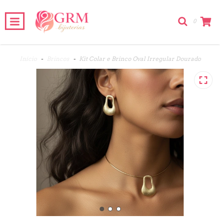
0
Início
-
Brincos
-
Kit Colar e Brinco Oval Irregular Dourado