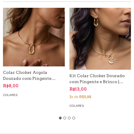
Colar Choker Argola
Kit Colar Choker Dourado
Dourado com Pingente
com Pingente e Brinco |
Ondulado
R$8,00
Formato Ondulado
R$13,00
COLARES
3
x de
R$5,08
COLARES