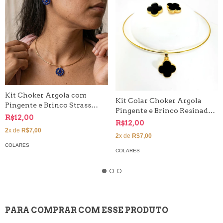
Kit Choker Argola com
Kit Colar Choker Argola
Pingente e Brinco Strass
Pingente e Brinco Resinado
Conjunto
R$12,00
Trevo Quatro Folhas Grande
R$12,00
2
x de
R$7,00
2
x de
R$7,00
COLARES
COLARES
PARA COMPRAR COM ESSE PRODUTO