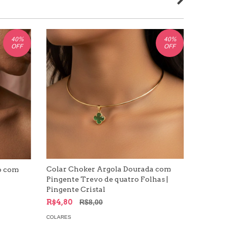
40
%
40
%
OFF
OFF
Colar Choker Argola Dourada com
o com
Colar C
Pingente Trevo de quatro Folhas |
R$6,00
Pingente Cristal
COLARES
R$4,80
R$8,00
COLARES