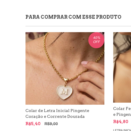
PARA COMPRAR COM ESSE PRODUTO
40
%
OFF
Colar F
Colar de Letra Inicial Pingente
e Pingen
Coração e Corrente Dourada
R$4,80
R$5,40
R$9,00
LETRA INICI