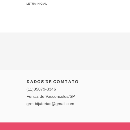
LETRA INICIAL
2
x de
R$5
COLARES
DADOS DE CONTATO
(11)95079-3346
Ferraz de Vasconcelos/SP
grm.bijuterias@gmail.com