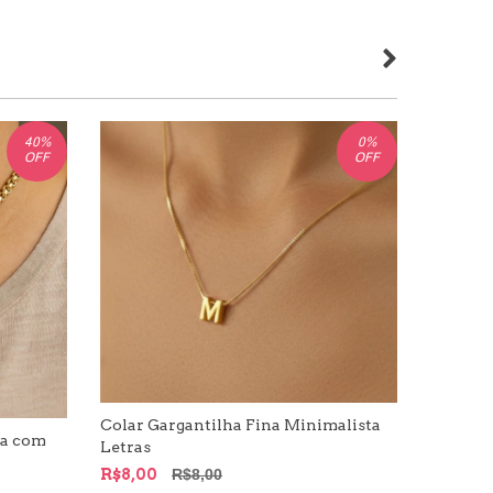
40
%
0
%
OFF
OFF
Colar Gargantilha Fina Minimalista
da com
Kit Cola
Letras
Nome | 
R$8,00
R$8,00
R$9,60