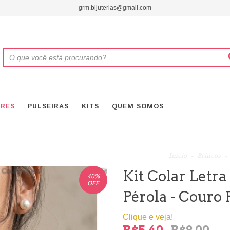
grm.bijuterias@gmail.com
RES
PULSEIRAS
KITS
QUEM SOMOS
Início
-
Brincos
-
Kit Colar Letra
40
%
OFF
Pérola - Couro 
Clique e veja!