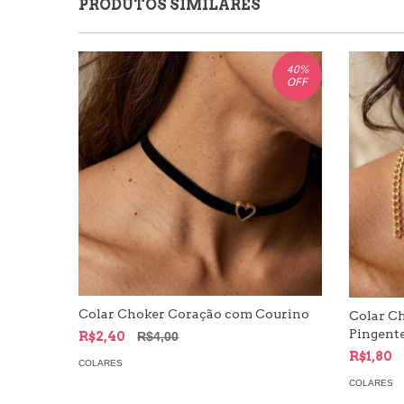
PRODUTOS SIMILARES
40
%
OFF
Colar Choker Coração com Courino
Colar C
Pingent
R$2,40
R$4,00
R$1,80
COLARES
COLARES