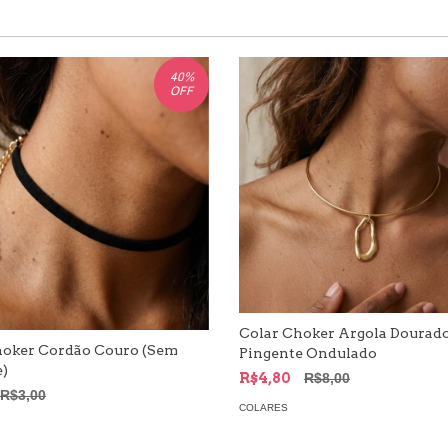
40
%
OFF
Colar Choker Argola Dourad
hoker Cordão Couro (Sem
Pingente Ondulado
e)
R$4,80
R$8,00
R$3,00
COLARES