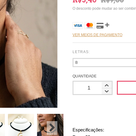
R$5,40
R$9,00
O desconto pode mudar ao ser combi
VER MEIOS DE PAGAMENTO
LETRAS:
QUANTIDADE
Especificações: 