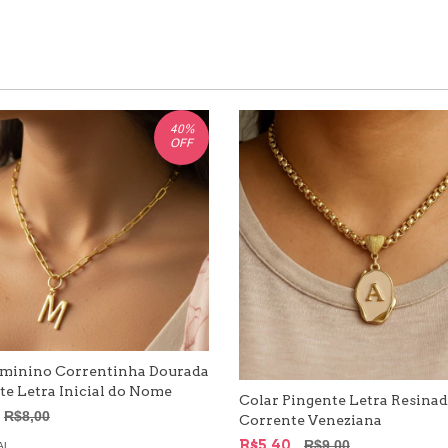
40
%
OFF
eminino Correntinha Dourada
te Letra Inicial do Nome
Colar Pingente Letra Resina
R$8,00
Corrente Veneziana
R$5,40
R$9,00
AL