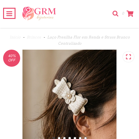
0
Início
-
Brincos
-
Laço Presilha Flor em Renda e Strass Branco
Centralizado
40
%
OFF