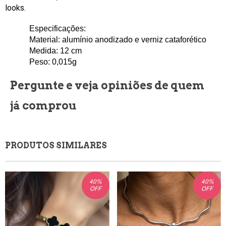
looks.
Especificações: 
Material: alumínio anodizado e verniz cataforético
Medida: 12 
cm
Peso: 0,015
g
Pergunte e veja opiniões de quem
já comprou
PRODUTOS SIMILARES
40
%
40
%
OFF
OFF