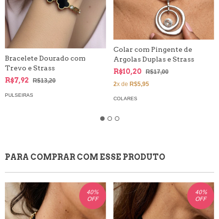
Colar com Pingente de
Bracelete Dourado com
Argolas Duplas e Strass
Trevo e Strass
R$10,20
R$17,00
R$7,92
R$13,20
2
x de
R$5,95
PULSEIRAS
COLARES
PARA COMPRAR COM ESSE PRODUTO
40
%
40
%
OFF
OFF