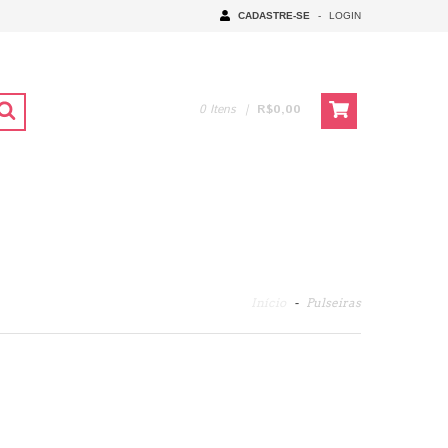
CADASTRE-SE
-
LOGIN
0
Itens
|
R$0,00
Início
-
Pulseiras