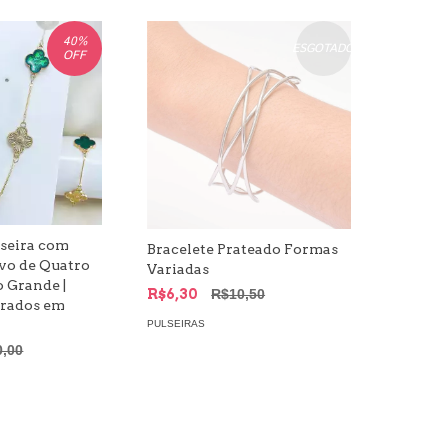
40
%
ESGOTADO
OFF
lseira com
Bracelete Prateado Formas
vo de Quatro
Variadas
 Grande |
R$6,30
R$10,50
urados em
PULSEIRAS
0,00