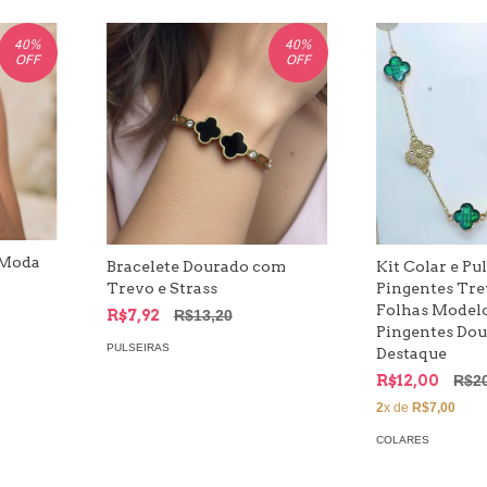
40
%
40
%
OFF
OFF
 Moda
Bracelete Dourado com
Kit Colar e Pu
Trevo e Strass
Pingentes Tre
Folhas Modelo
R$7,92
R$13,20
Pingentes Do
PULSEIRAS
Destaque
R$12,00
R$2
2
x de
R$7,00
COLARES