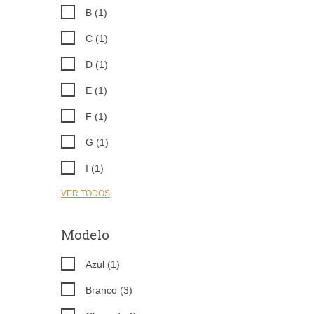
B (1)
C (1)
D (1)
E (1)
F (1)
G (1)
I (1)
VER TODOS
Modelo
Azul (1)
Branco (3)