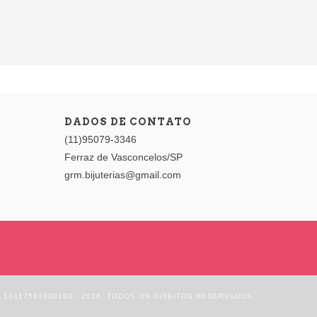
DADOS DE CONTATO
(11)95079-3346
Ferraz de Vasconcelos/SP
grm.bijuterias@gmail.com
 10417563000133 - 2026. TODOS OS DIREITOS RESERVADOS.