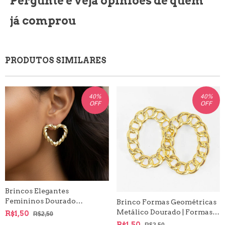
Pergunte e veja opiniões de quem
já comprou
PRODUTOS SIMILARES
40
%
40
%
OFF
OFF
Brincos Elegantes
Femininos Dourado
Brinco Formas Geométricas
Variados
Metálico Dourado | Formas
R$1,50
R$2,50
Circulares, Argola com
R$1,50